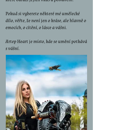
Pokud si vyberete některé mé umělecké
dílo, věřte, že není jen o kráse, ale hlavně o
emocích, o cítění, o lásce a vášni.
Artep Heart je m
íst
o, kde se umění potkává
s vášní.