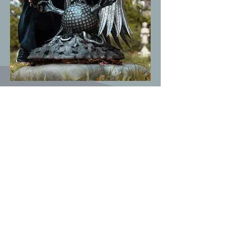
Kontakt:
Petra Hánová
Hluboká nad Vltavou
IČO: 69668574
DIČ: 7462314618
Email: petra.hanova
@artepheart
.cz
Telefon: 608 883 671