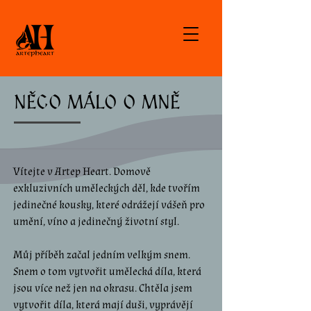
NĚCO MÁLO O MNĚ
Vítejte v Artep Heart. Domově
exkluzivních uměleckých děl, kde tvořím
jedinečné kousky, které odrážejí vášeň pro
umění, víno a jedinečný životní
st
yl.
Můj příběh začal jedním velkým snem.
Snem o tom vytvořit umělecká díla, která
jsou více než jen na okrasu. Chtěla jsem
vytvořit díla, která mají duši, vyprávějí