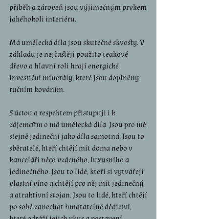
příběh a zároveň jsou výjimečným prvkem
jakéhokoli interiéru.
Má umělecká díla jsou skutečné skvosty. V
základu je nejčastěji použito teakové
dřevo a hlavní roli hrají energické
inve
st
iční minerály, které jsou doplněny
ručním kováním.
S ú
ct
ou a respektem při
st
upuji i k
zájemcům o má umělecká díla. Jsou pro mě
st
ejně jedineční jako díla samotná. Jsou to
sběratelé, kteří chtějí mít doma nebo v
kanceláři něco vzácného, luxusního a
jedinečného. Jsou to lidé, kteří si vytvářejí
vla
st
ní víno a chtějí pro něj mít jedinečný
a atraktivní
st
ojan. Jsou to lidé, kteří chtějí
po sobě zanechat hmatatelné dědi
ct
ví,
které odráží jejich vkus a po
st
avení.